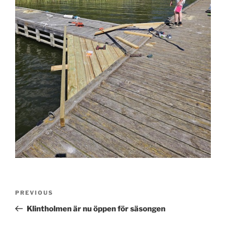
Post
Previous
PREVIOUS
navigation
Post
Klintholmen är nu öppen för säsongen