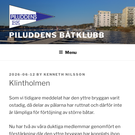
Skip
to
content
PILUDDENS BÅTKLUBB
Menu
POSTED
2026-06-12
BY
KENNETH NILSSON
ON
Klintholmen
Som vi tidigare meddelat har den yttre bryggan varit
ostadig, då delar av pålarna har ruttnat och därför inte
är lämpliga för förtöjning av större båtar.
Nu har två av våra duktiga medlemmar genomfört en
förstärkning där den yttre bryggan har kopplats ihop