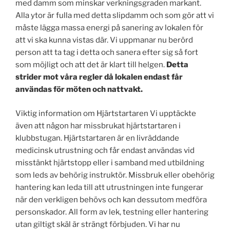
med damm som minskar verkningsgraden markant.
Alla ytor är fulla med detta slipdamm och som gör att vi
måste lägga massa energi på sanering av lokalen för
att vi ska kunna vistas där. Vi uppmanar nu berörd
person att ta tag i detta och sanera efter sig så fort
som möjligt och att det är klart till helgen.
Detta
strider mot våra regler då lokalen endast får
användas för möten och nattvakt.
Viktig information om Hjärtstartaren Vi upptäckte
även att någon har missbrukat hjärtstartaren i
klubbstugan. Hjärtstartaren är en livräddande
medicinsk utrustning och får endast användas vid
misstänkt hjärtstopp eller i samband med utbildning
som leds av behörig instruktör. Missbruk eller obehörig
hantering kan leda till att utrustningen inte fungerar
när den verkligen behövs och kan dessutom medföra
personskador. All form av lek, testning eller hantering
utan giltigt skäl är strängt förbjuden. Vi har nu