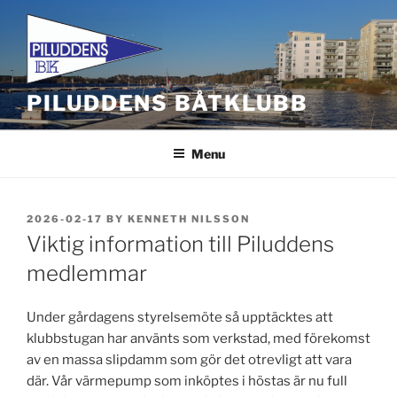
Skip
to
content
PILUDDENS BÅTKLUBB
Menu
POSTED
2026-02-17
BY
KENNETH NILSSON
ON
Viktig information till Piluddens
medlemmar
Under gårdagens styrelsemöte så upptäcktes att
klubbstugan har använts som verkstad, med förekomst
av en massa slipdamm som gör det otrevligt att vara
där. Vår värmepump som inköptes i höstas är nu full