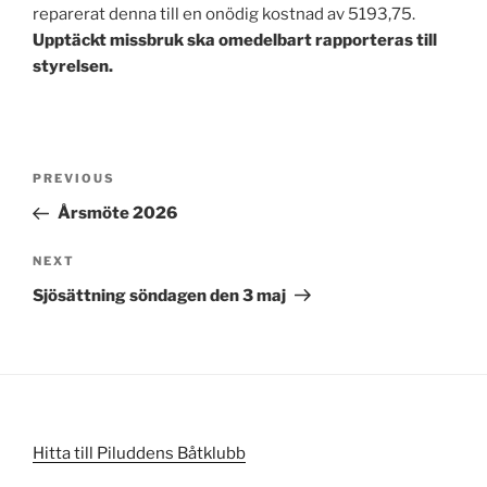
reparerat denna till en onödig kostnad av 5193,75.
Upptäckt missbruk ska omedelbart rapporteras till
styrelsen.
Post
Previous
PREVIOUS
navigation
Post
Årsmöte 2026
Next
NEXT
Post
Sjösättning söndagen den 3 maj
Hitta till Piluddens Båtklubb